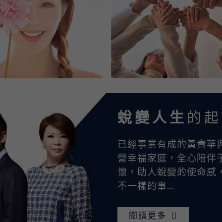
蛻變人生
的起
已經事業有成的黃貴華
營幸福家庭，全心陪伴
懷，助人蛻變的使命感
不一樣的事…
閱讀更多